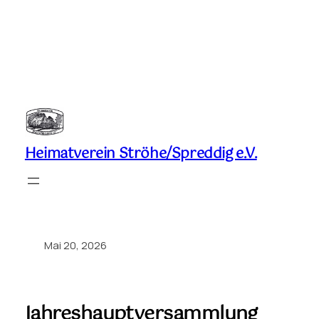
Zum
Inhalt
springen
Heimatverein Ströhe/Spreddig e.V.
Mai 20, 2026
Jahreshauptversammlung