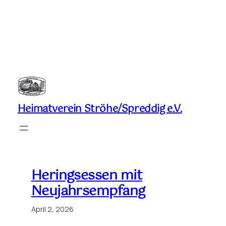
Zum
Inhalt
springen
Heimatverein Ströhe/Spreddig e.V.
Heringsessen mit
Neujahrsempfang
April 2, 2026